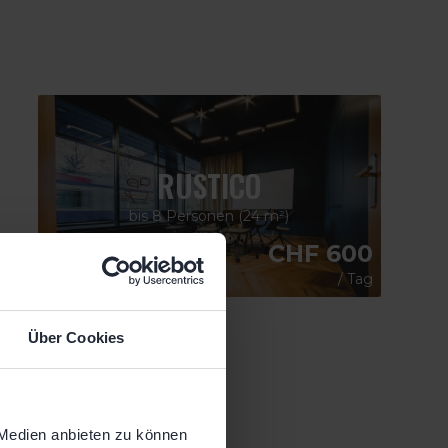
RUSTICO
bis 8 Personen (24 m²)
CHF 600
/ Tag
Über Cookies
L
 Medien anbieten zu können