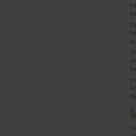
ha
ko
Di
ha
a
Di
so
be
In
Ko
D
D