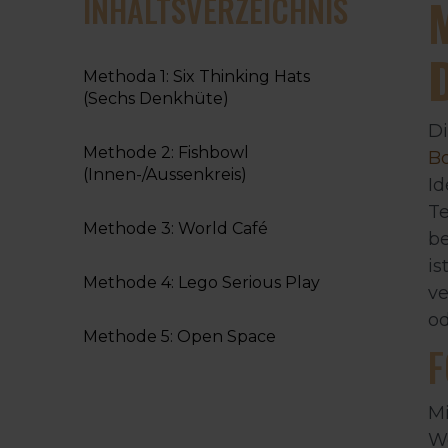
INHALTSVERZEICHNIS
Methoda 1: Six Thinking Hats
(Sechs Denkhüte)
D
Methode 2: Fishbowl
B
(Innen-/Aussenkreis)
Id
Te
Methode 3: World Café
be
is
Methode 4: Lego Serious Play
ve
od
Methode 5: Open Space
F
Mi
Wo