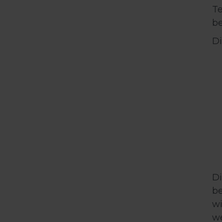
Te
be
Di
Di
be
wi
we