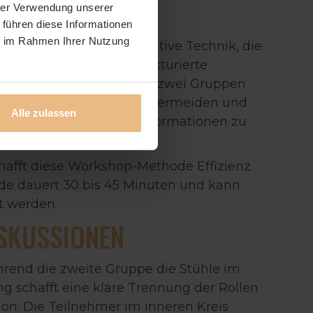
)
hrer Verwendung unserer
 führen diese Informationen
ie im Rahmen Ihrer Nutzung
dfischglas) ist eine effektive Technik, die
ndet wird. Um eine strukturierte
erden die Teilnehmer in zwei Gruppen
sche Gesprächsführung zu vermeiden und
Alle zulassen
werden und auch neue Informationen zu
schafft diese Workshop-Methode
Effizienz
nde dauert 30 bis 45 Minuten und kann
t werden.
ISKUSSIONEN
hrend die zweite Gruppe die Stühle im
g schafft eine klare Trennung der Rollen
on. Die Teilnehmer im inneren Kreis