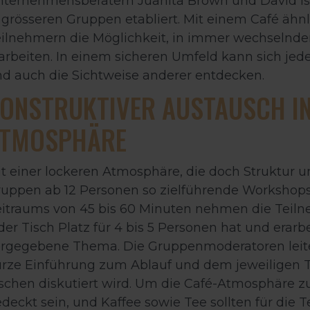
ternehmensberatern Juanita Brown und David Isa
 grösseren Gruppen etabliert. Mit einem Café äh
ilnehmern die Möglichkeit, in immer wechselnde
arbeiten. In einem sicheren Umfeld kann sich je
d auch die Sichtweise anderer entdecken.
ONSTRUKTIVER AUSTAUSCH I
ATMOSPHÄRE
t einer lockeren Atmosphäre, die doch Struktur un
uppen ab 12 Personen so zielführende Workshop
itraums von 45 bis 60 Minuten nehmen die Teil
der Tisch Platz für 4 bis 5 Personen hat und erar
rgegebene Thema. Die Gruppenmoderatoren leiten
rze Einführung zum Ablauf und dem jeweiligen 
schen diskutiert wird. Um die Café-Atmosphäre zu
deckt sein, und Kaffee sowie Tee sollten für die T