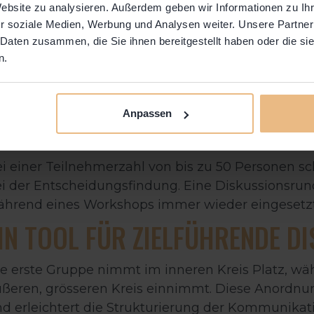
(INNEN-/AUSSENKREIS
Website zu analysieren. Außerdem geben wir Informationen zu I
r soziale Medien, Werbung und Analysen weiter. Unsere Partner
 Daten zusammen, die Sie ihnen bereitgestellt haben oder die s
ie
Workshop-Methode Fishbowl
(im Deutschen: Gol
n.
ufig für Diskussionen in grösseren Gruppen verwe
gebung für Gruppendiskussionen zu schaffen, w
fgeteilt. Diese Methode hilft dabei, eine chaoti
Anpassen
bt jedem Teilnehmer die Möglichkeit gehört zu 
rarbeiten und zu verinnerlichen.
i einer Teilnehmerzahl von bis zu 50 Personen 
i der Entscheidungsfindung. Eine Diskussionsru
ährend eines Workshops immer wieder eingesetz
IN TOOL FÜR ZIELFÜHRENDE D
e erste Gruppe nimmt im inneren Kreis Platz, wä
ßeren, grösseren Kreis einnimmt. Diese Anordnun
d erleichtert die Strukturierung der Kommunikati