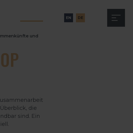
TOUR BUCHEN
EN
DE
usammenkünfte und
HOP
 Zusammenarbeit
Überblick, die
dbar sind. Ein
ell.