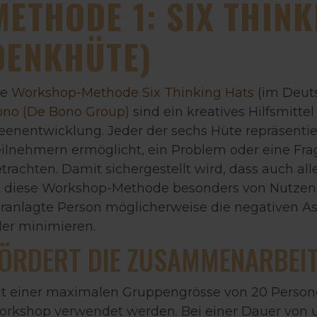
METHODE 1: SIX THINK
DENKHÜTE)
ie
Workshop-Methode Six Thinking Hats
(im Deut
ono (De Bono Group)
sind ein kreatives Hilfsmitt
eenentwicklung. Jeder der sechs Hüte repräsentie
ilnehmern ermöglicht, ein Problem oder eine Fra
trachten. Damit sichergestellt wird, dass auch al
t diese Workshop-Methode besonders von Nutzen. 
ranlagte Person möglicherweise die negativen A
er minimieren.
ÖRDERT DIE ZUSAMMENARBEI
t einer maximalen Gruppengrösse von 20 Persone
rkshop verwendet werden. Bei einer Dauer von u