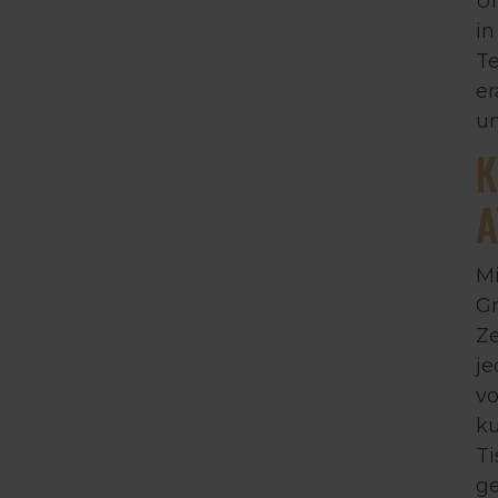
Un
in
Te
er
un
K
Mi
Gr
Ze
je
vo
ku
Ti
ge