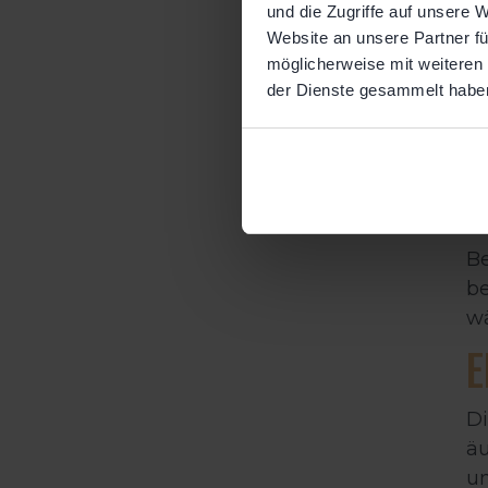
und die Zugriffe auf unsere 
Website an unsere Partner fü
möglicherweise mit weiteren
D
der Dienste gesammelt habe
hä
Um
au
gi
ve
Be
be
w
E
Di
äu
un