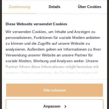
Zustimmung
Details
Über Cookies
Diese Webseite verwendet Cookies
Wir verwenden Cookies, um Inhalte und Anzeigen zu
personalisieren, Funktionen für soziale Medien anbieten
zu können und die Zugriffe auf unsere Website zu
analysieren. Außerdem geben wir Informationen zu Ihrer
Verwendung unserer Website an unsere Partner für
soziale Medien, Werbung und Analysen weiter. Unsere
17
SEP
Partner führen diese Informationen möglicherweise mit
11:30
–
14:00
weiteren Daten zusammen, die Sie ihnen bereitgestellt
haben oder die sie im Rahmen Ihrer Nutzung der Dienste
gesammelt haben.
Community BBQ
Alle zulassen
Anpassen