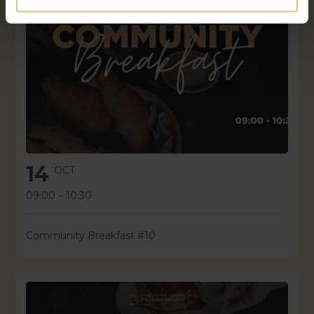
14
OCT
09:00
–
10:30
Community Breakfast #10