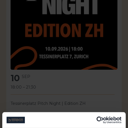
10
SEP
18:00
–
21:30
Tessinerplatz Pitch Night | Edition ZH