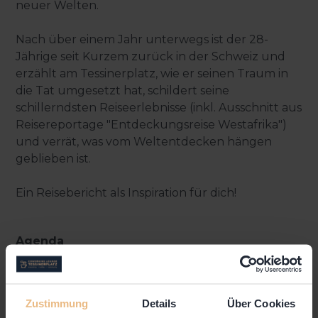
neuer Welten.
Nach über einem Jahr unterwegs ist der 28-
Jährige seit Kurzem zurück in der Schweiz und
erzählt am Tessinerplatz, wie er seinen Traum in
die Tat umgesetzt hat, schildert seine
schillerndsten Reiseerlebnisse (inkl. Ausschnitt aus
Reisereportage "Entdeckungsreise Westafrika")
und verrät, was vom Weltentdecken hängen
geblieben ist.
Ein Reisebericht als Inspiration für dich!
Agenda
18:45 Get to know Andreas
19:00 Reisebericht: Reiseerlebnisse, Abenteuer
und Reportage
Zustimmung
Details
Über Cookies
19:45 Inspiration: Austausch & Networking