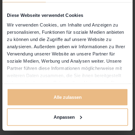
Wer sollte teilnehmen?
Diese Webseite verwendet Cookies
- Alle Abenteuerlustigen.
Wir verwenden Cookies, um Inhalte und Anzeigen zu
- Alle mit Fernweh.
personalisieren, Funktionen für soziale Medien anbieten
- Alle die davon träumen auf Reisen zu gehen.
zu können und die Zugriffe auf unsere Website zu
- Alle Interessierte.
analysieren. Außerdem geben wir Informationen zu Ihrer
Verwendung unserer Website an unsere Partner für
Referent
soziale Medien, Werbung und Analysen weiter. Unsere
Andreas Steiner
Partner führen diese Informationen möglicherweise mit
weiteren Daten zusammen, die Sie ihnen bereitgestellt
haben oder die sie im Rahmen Ihrer Nutzung der Dienste
gesammelt haben.
Alle zulassen
Anpassen