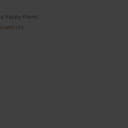
ou happy there)
hanti.ch
)