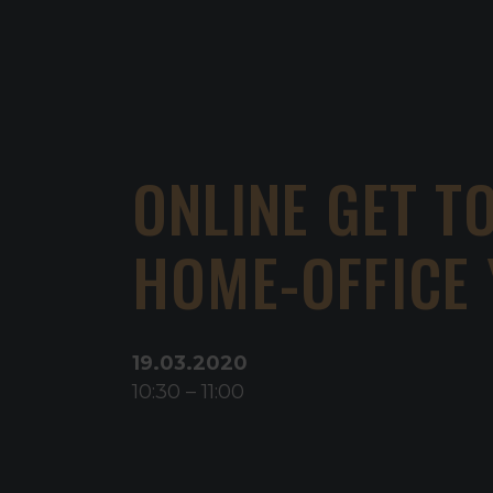
ONLINE GET T
HOME-OFFICE
19
.
03
.
2020
10:30
–
11:00