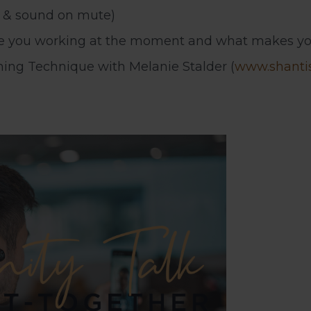
on & sound on mute)
are you working at the moment and what makes y
hing Technique with Melanie Stalder (
www.shantis