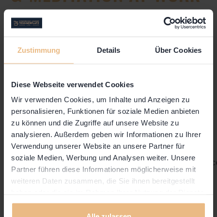
with Community Member & Coach
Melanie
Stalder
from
ShantiShanti Corporate Yoga
Zustimmung
Details
Über Cookies
This morning Meditation is designed to give you a
glimpse into some breathing and meditation
techniques you can use to help you manage
Diese Webseite verwendet Cookies
stress and to increase your health and well-being
Wir verwenden Cookies, um Inhalte und Anzeigen zu
at work.
Invest 30 min in you!
personalisieren, Funktionen für soziale Medien anbieten
zu können und die Zugriffe auf unsere Website zu
analysieren. Außerdem geben wir Informationen zu Ihrer
ONLINE via Zoom:
Verwendung unserer Website an unsere Partner für
- https://zoom.us/s/94667591513?
soziale Medien, Werbung und Analysen weiter. Unsere
pwd=UFJiUS9rVnA1OURwTG8zbVFFaEVTdz09#succ
Partner führen diese Informationen möglicherweise mit
- ID: 946 6759 1513
weiteren Daten zusammen, die Sie ihnen bereitgestellt
- PW: 013723
haben oder die sie im Rahmen Ihrer Nutzung der Dienste
gesammelt haben.
Alle zulassen