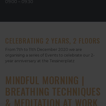
09:00
–
09:30
CELEBRATING 2 YEARS, 2 FLOORS
From 7th to 11th December 2020 we are
organising a series of Events to celebrate our 2-
year anniversary at the Tessinerplatz
MINDFUL MORNING |
BREATHING TECHNIQUES
& MEDITATION AT WORK