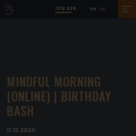
JOIN NOW
EN
DE
MINDFUL MORNING
(ONLINE) | BIRTHDAY
BASH
11
.
12
.
2020