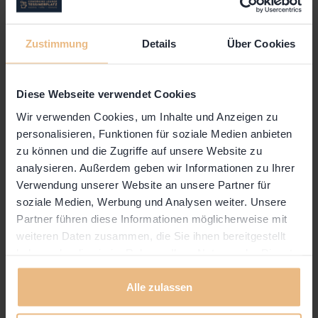
Selbstorganisation, Partizipation und partizipative
Führung interessieren. Führungskräfte, HR-
Verantwortliche, Vorstandsmitglieder, Menschen
Zustimmung
Details
Über Cookies
aus Projekten, Initiativen, Organisationen,
Wohnprojekten und BeraterInnen, die ihre
Entscheidungsfindung effektiver, partizipativer
Diese Webseite verwendet Cookies
und transparenter gestalten möchten.
Wir verwenden Cookies, um Inhalte und Anzeigen zu
personalisieren, Funktionen für soziale Medien anbieten
zu können und die Zugriffe auf unsere Website zu
REFERENTEN
analysieren. Außerdem geben wir Informationen zu Ihrer
Verwendung unserer Website an unsere Partner für
Thorsten Scherbaum und Niccolo Zaccaron,
soziale Medien, Werbung und Analysen weiter. Unsere
beide soziokratische Gesprächsleiter mit Diplom
Partner führen diese Informationen möglicherweise mit
und Soziokratieexperte i.A.
weiteren Daten zusammen, die Sie ihnen bereitgestellt
haben oder die sie im Rahmen Ihrer Nutzung der Dienste
ANMELDUNG
gesammelt haben.
Alle zulassen
per Email an:
thorsten.scherbaum@soziokratiezentrum.ch