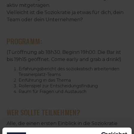
aktiv mitgetragen.
Vielleicht ist die Soziokratie ja etwas für dich, dein
Team oder dein Unternehmen?
PROGRAMM:
(Türöffnung ab 18h30. Beginn 19h00. Die Bar ist
bis 19h15 geöffnet. Come early and grab a drink!)
Erfahrungsbericht des soziokratisch arbeitenden
Tessinerplatz-Teams
Einführung in das Thema
Rollenspiel zur Entscheidungsfindung
Raum für Fragen und Austausch
WER SOLLTE TEILNEHMEN?
Alle, die einen ersten Einblick in die Soziokratie
erhalten möchten und sich für