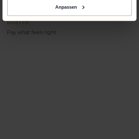
Anpassen
KOSTEN
Pay what feels right