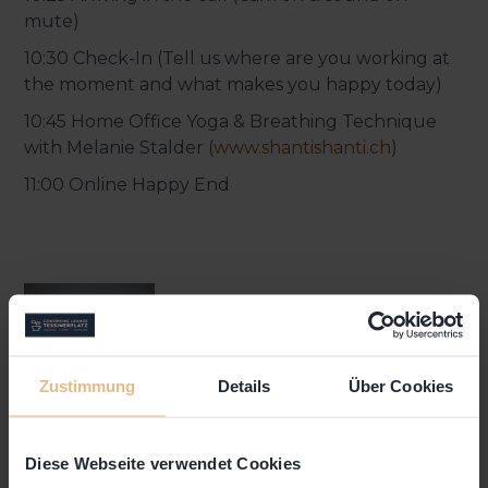
mute)
10:30 Check-In (Tell us where are you working at
the moment and what makes you happy today)
10:45 Home Office Yoga & Breathing Technique
with Melanie Stalder (
www.shantishanti.ch
)
11:00 Online Happy End
Zustimmung
Details
Über Cookies
Diese Webseite verwendet Cookies