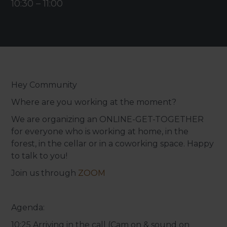
10:30
–
11:00
Hey Community
Where are you working at the moment?
We are organizing an ONLINE-GET-TOGETHER
for everyone who is working at home, in the
forest, in the cellar or in a coworking space. Happy
to talk to you!
Join us through
ZOOM
Agenda:
10:25 Arriving in the call (Cam on & sound on