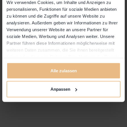
Wir verwenden Cookies, um Inhalte und Anzeigen zu
personalisieren, Funktionen für soziale Medien anbieten
powered by Community Member & Coach
zu können und die Zugriffe auf unsere Website zu
Melanie Stalder
analysieren. Außerdem geben wir Informationen zu Ihrer
Verwendung unserer Website an unsere Partner für
ShantiShanti Corporate Yoga
soziale Medien, Werbung und Analysen weiter. Unsere
Partner führen diese Informationen möglicherweise mit
weiteren Daten zusammen, die Sie ihnen bereitgestellt
haben oder die sie im Rahmen Ihrer Nutzung der Dienste
gesammelt haben.
Alle zulassen
Anpassen